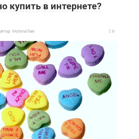
о купить в интернете?
Автор:
VictoriaTian
0