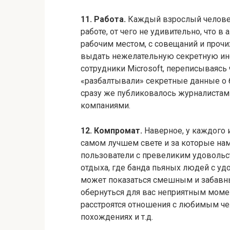
11. Работа.
Каждый взрослый человек
работе, от чего не удивительно, что в
рабочим местом, с совещаний и прочи
выдать нежелательную секретную ин
сотрудники Microsoft, переписываясь 
«разбалтывали» секретные данные о б
сразу же публиковалось журналиста
компаниями.
12. Компромат.
Наверное, у каждого и
самом лучшем свете и за которые нам
пользователи с превеликим удоволь
отдыха, где банда пьяных людей с уд
может показаться смешным и забавны
обернуться для вас неприятным момент
расстроятся отношения с любимым че
похождениях и т.д.