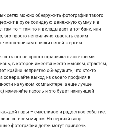
ых сетях можно обнаружить фотографии такого
к держит в руке солидную денежную сумму и в
 там-то – там-то и вкладывает в тот банк, или
, это просто неприлично хвастать своим
ете мошенникам поиски своей жертвы.
 сеть это не просто страничка с анкетными
изнь, в которой имеется место мыслям, страстям,
дет крайне неприятно обнаружить, что кто-то
да совершайте выход из своего профиля в
нности на чужом компьютере, а еще лучше –
а) изменяйте пароль и это будет наилучшей
аждой пары – счастливое и радостное событие,
ально со всем миром. На первый взор
ные фотографии детей могут привлечь