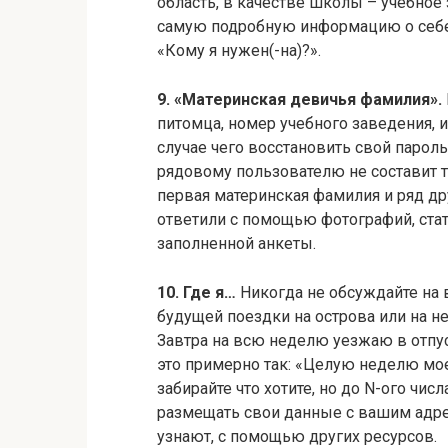
область, в качестве школы – учебное 
самую подробную информацию о себе,
«Кому я нужен(-на)?».
9. «Материнская девичья фамилия».
питомца, номер учебного заведения, 
случае чего восстановить свой парол
рядовому пользователю не составит тр
первая материнская фамилия и ряд др
ответили с помощью фотографий, стат
заполненной анкеты.
10. Где я…
Никогда не обсуждайте на
будущей поездки на острова или на н
Завтра на всю неделю уезжаю в отпус
это примерно так: «Целую неделю мо
забирайте что хотите, но до N-ого чис
размещать свои данные с вашим адр
узнают, с помощью других ресурсов.