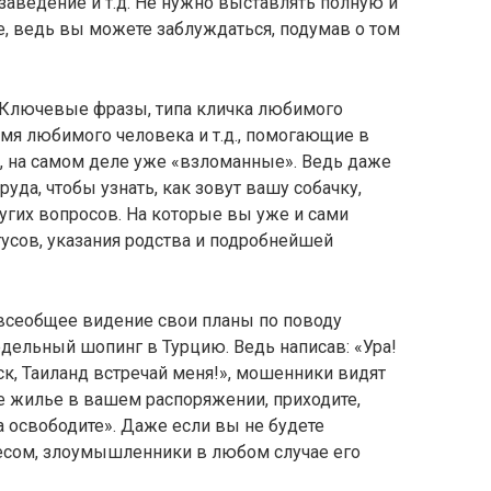
заведение и т.д. Не нужно выставлять полную и
 ведь вы можете заблуждаться, подумав о том
Ключевые фразы, типа кличка любимого
имя любимого человека и т.д., помогающие в
ь, на самом деле уже «взломанные». Ведь даже
уда, чтобы узнать, как зовут вашу собачку,
угих вопросов. На которые вы уже и сами
усов, указания родства и подробнейшей
 всеобщее видение свои планы по поводу
едельный шопинг в Турцию. Ведь написав: «Ура!
к, Таиланд встречай меня!», мошенники видят
е жилье в вашем распоряжении, приходите,
ла освободите». Даже если вы не будете
есом, злоумышленники в любом случае его