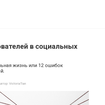
Неинтересно.net
Блог обо всём на свете
ователей в социальных
льная жизнь или 12 ошибок
й.
Автор:
VictoriaTian