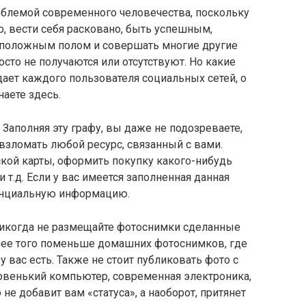
облемой современного человечества, поскольку
о, вести себя расковано, быть успешным,
оположным полом и совершать многие другие
осто не получаются или отсутствуют. Но какие
ет каждого пользователя социальных сетей, о
наете здесь.
.
Заполняя эту графу, вы даже не подозреваете,
взломать любой ресурс, связанный с вами.
ской карты, оформить покупку какого-нибудь
 т.д. Если у вас имеется заполненная данная
денциальную информацию.
икогда не размещайте фотоснимки сделанные
олее того поменьше домашних фотоснимков, где
у вас есть. Также не стоит публиковать фото с
овенький компьютер, современная электроника,
 не добавит вам «статуса», а наоборот, притянет