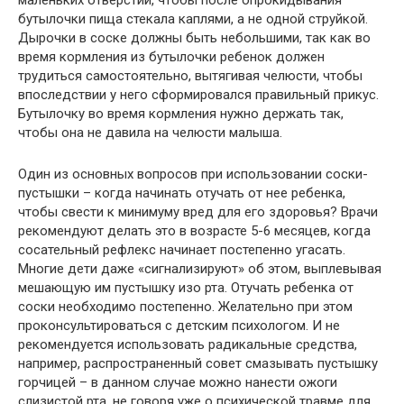
маленьких отверстий, чтобы после опрокидывания
бутылочки пища стекала каплями, а не одной струйкой.
Дырочки в соске должны быть небольшими, так как во
время кормления из бутылочки ребенок должен
трудиться самостоятельно, вытягивая челюсти, чтобы
впоследствии у него сформировался правильный прикус.
Бутылочку во время кормления нужно держать так,
чтобы она не давила на челюсти малыша.
Один из основных вопросов при использовании соски-
пустышки – когда начинать отучать от нее ребенка,
чтобы свести к минимуму вред для его здоровья? Врачи
рекомендуют делать это в возрасте 5-6 месяцев, когда
сосательный рефлекс начинает постепенно угасать.
Многие дети даже «сигнализируют» об этом, выплевывая
мешающую им пустышку изо рта. Отучать ребенка от
соски необходимо постепенно. Желательно при этом
проконсультироваться с детским психологом. И не
рекомендуется использовать радикальные средства,
например, распространенный совет смазывать пустышку
горчицей – в данном случае можно нанести ожоги
слизистой рта, не говоря уже о психической травме для