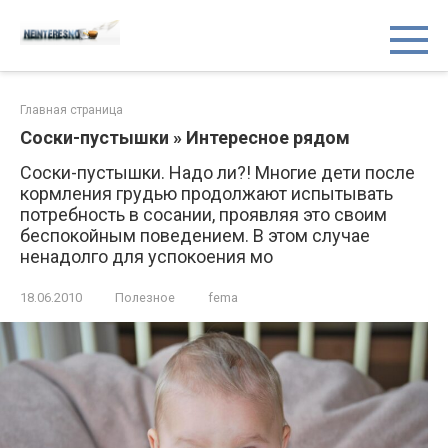
Перейти
Неинтересно.net
Блог обо всём на свете
к
контенту
Главная страница
Соски-пустышки » Интересное рядом
Соски-пустышки. Надо ли?! Многие дети после
кормления грудью продолжают испытывать
потребность в сосании, проявляя это своим
беспокойным поведением. В этом случае
ненадолго для успокоения мо
18.06.2010
Полезное
fema