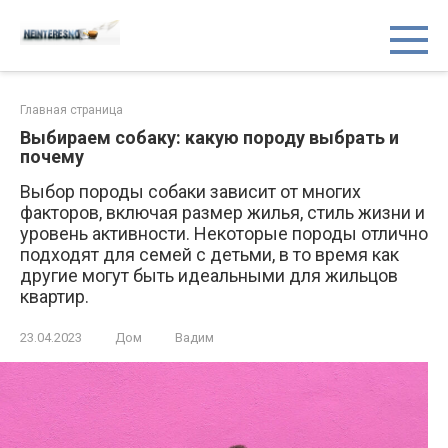
Перейти
Неинтересно.net
Блог обо всём на свете
к
контенту
Главная страница
Выбираем собаку: какую породу выбрать и
почему
Выбор породы собаки зависит от многих
факторов, включая размер жилья, стиль жизни и
уровень активности. Некоторые породы отлично
подходят для семей с детьми, в то время как
другие могут быть идеальными для жильцов
квартир.
23.04.2023
Дом
Вадим