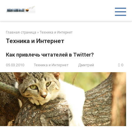
Перейти
Неинтересно.net
Блог обо всём на свете
к
контенту
Главная страница
»
Техника и Интернет
Техника и Интернет
Как привлечь читателей в Twitter?
05.03.2010
Техника и Интернет
Дмитрий
0