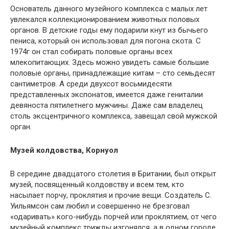
Основатель данного музейного комплекса с малых лет
увлекался коллекционированием животных половых
органов. В детские годы ему подарили кнут из бычьего
пениса, который он использовал для погона скота. С
1974г он стал собирать половые органы всех
млекопитающих. Здесь можно увидеть самые большие
половые органы, принадлежащие китам – сто семьдесят
сантиметров. А среди двухсот восьмидесяти
представленных экспонатов, имеется даже гениталии
девяноста пятилетнего мужчины. Даже сам владелец
столь эксцентричного комплекса, завещал свой мужской
орган.
Музей колдовства, Корнуол
В середине двадцатого столетия в Британии, был открыт
музей, посвященный колдовству и всем тем, кто
насылает порчу, проклятия и прочие вещи. Создатель С.
Уильямсон сам любил и совершенно не брезговал
«одаривать» кого-нибудь порчей или проклятием, от чего
музейный комплекс трижды изгонялся, а в одном городе