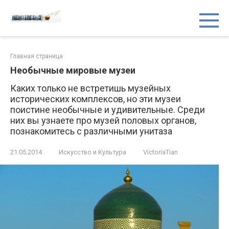
Перейти
Неинтересно.net
Блог обо всём на свете
к
контенту
Главная страница
Необычные мировые музеи
Каких только не встретишь музейных
исторических комплексов, но эти музеи
поистине необычные и удивительные. Среди
них вы узнаете про музей половых органов,
познакомитесь с различными унитаза
21.05.2014
Искусство и Культура
VictoriaTian