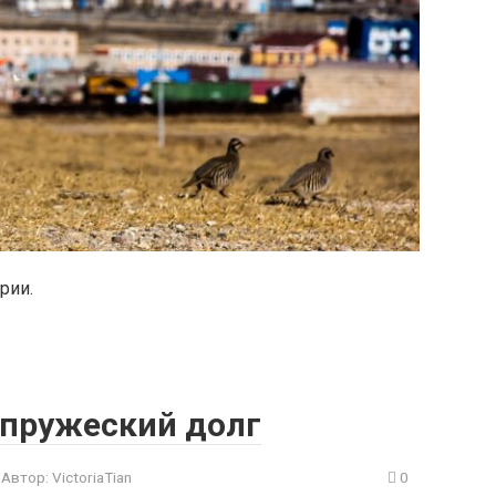
рии.
упружеский долг
Автор:
VictoriaTian
0