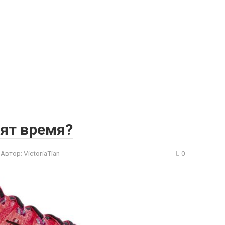
Неинтересно.net
Блог обо всём на свете
ят время?
Автор:
VictoriaTian
0