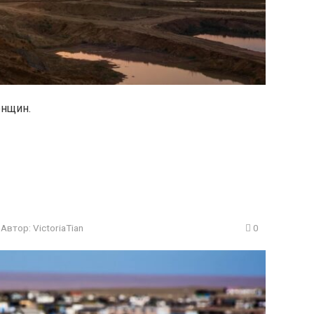
енщин.
Автор:
VictoriaTian
0