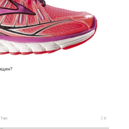
енщин?
aTian
0