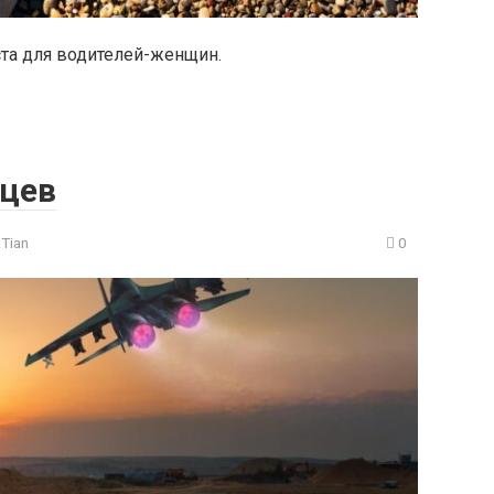
та для водителей-женщин.
нцев
aTian
0