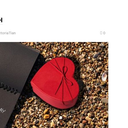
н
ctoriaTian
0